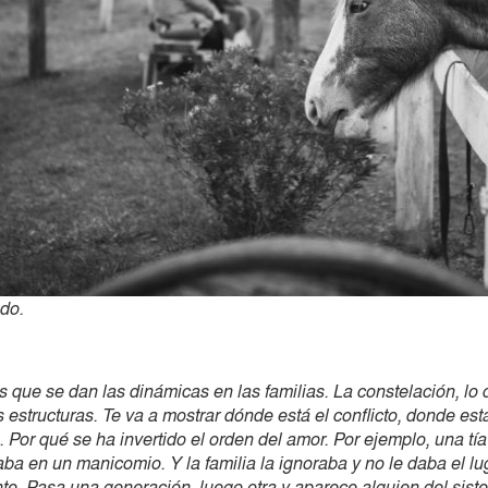
ndo.
 que se dan las dinámicas en las familias. La constelación, lo 
 estructuras. Te va a mostrar dónde está el conflicto, donde est
. Por qué se ha invertido el orden del amor. Por ejemplo, una tí
aba en un manicomio. Y la familia la ignoraba y no le daba el lu
te. Pasa una generación, luego otra y aparece alguien del sist