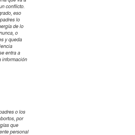
n conflicto.
grado, eso
 padres lo
ergía de lo
 nunca, o
es y queda
iencia
se entra a
 información
 padres o los
bortos, por
rgías que
ente personal