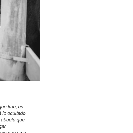
que trae, es
á lo ocultado
a abuela que
gar
ema que va a