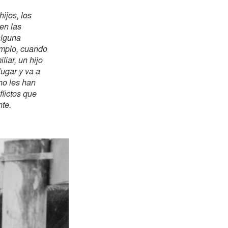
ijos, los
en las
alguna
jemplo, cuando
liar, un hijo
lugar y va a
no les han
lictos que
te.