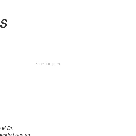
es
Escrito por:
el Dr.
 desde hace un