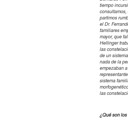
tiempo incurs
consultamos, 
partimos rumb
el Dr. Ferrand
familiares em
mayor, que fa
Hellinger tra
las constelaci
de un sistema
nada de la per
empezaban a s
representante
sistema famil
morfogenéticos
las constelaci
¿Qué son los