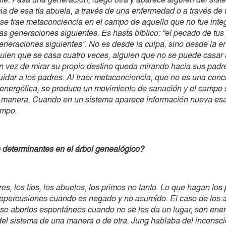
ia de esa tía abuela, a través de una enfermedad o a través de u
se trae metaconciencia en el campo de aquello que no fue inte
as generaciones siguientes. Es hasta bíblico: “el pecado de tus
eneraciones siguientes”. No es desde la culpa, sino desde la en
guien que se casa cuatro veces, alguien que no se puede casar
n vez de mirar su propio destino queda mirando hacia sus padr
uidar a los padres. Al traer metaconciencia, que no es una conc
 energética, se produce un movimiento de sanación y el campo 
 manera. Cuando en un sistema aparece información nueva esa
ampo.
determinantes en el árbol genealógico?
es, los tíos, los abuelos, los primos no tanto. Lo que hagan los
repercusiones cuando es negado y no asumido. El caso de los a
uso abortos espontáneos cuando no se les da un lugar, son ene
del sistema de una manera o de otra. Jung hablaba del inconsci