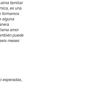
 alma familiar
émica, es una
mo formamos
de alguna
anera
 llama amor
También puede
 seis meses:
no esperadas,