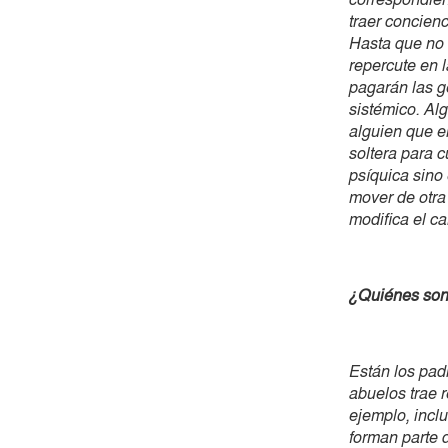
traer concienc
Hasta que no 
repercute en l
pagarán las g
sistémico. Al
alguien que e
soltera para c
psíquica sino
mover de otra
modifica el c
¿Quiénes son 
Están los padr
abuelos trae 
ejemplo, incl
forman parte 