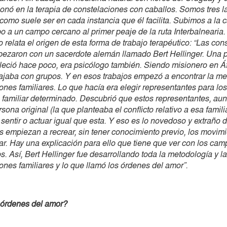
ionó en la terapia de constelaciones con caballos. Somos tres l
como suele ser en cada instancia que él facilita. Subimos a la 
o a un campo cercano al primer peaje de la ruta Interbalnearia.
o relata el origen de esta forma de trabajo terapéutico: “Las con
pezaron con un sacerdote alemán llamado Bert Hellinger. Una
lleció hace poco, era psicólogo también. Siendo misionero en Áf
bajaba con grupos. Y en esos trabajos empezó a encontrar la m
ones familiares. Lo que hacía era elegir representantes para los
 familiar determinado. Descubrió que estos representantes, aun
sona original (la que planteaba el conflicto relativo a esa famili
entir o actuar igual que esta. Y eso es lo novedoso y extraño 
s empiezan a recrear, sin tener conocimiento previo, los movimi
iar. Hay una explicación para ello que tiene que ver con los ca
. Así, Bert Hellinger fue desarrollando toda la metodología y la
ones familiares y lo que llamó los órdenes del amor”.
 órdenes del amor?