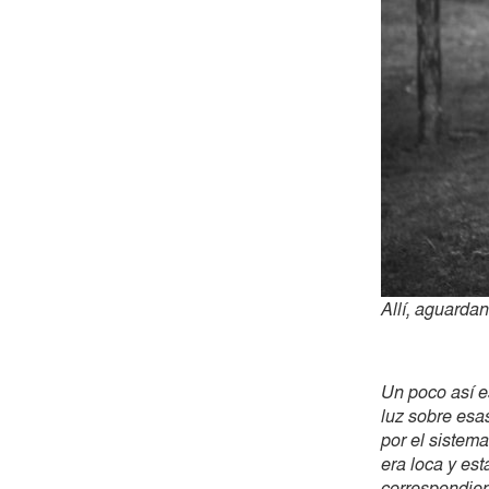
Allí, aguarda
Un poco así es
luz sobre esas
por el sistema
era loca y est
correspondien