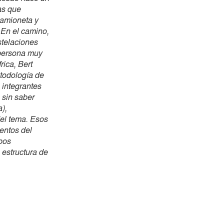
as que
camioneta y
 En el camino,
stelaciones
 persona muy
rica, Bert
etodología de
 integrantes
 sin saber
a),
del tema. Esos
entos del
mpos
 estructura de