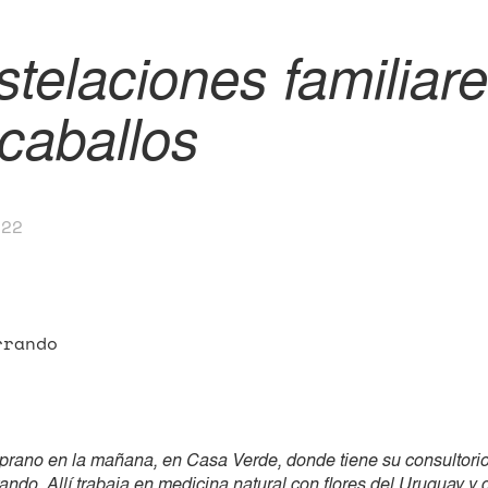
telaciones familiar
caballos
022
rrando
mprano en la mañana, en Casa Verde, donde tiene su consultorio 
ando. Allí trabaja en medicina natural con flores del Uruguay y