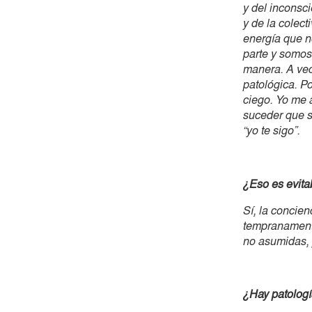
y del inconsci
y de la colect
energía que n
parte y somos
manera. A ve
patológica. P
ciego. Yo me 
suceder que s
“yo te sigo”.
¿Eso es evita
Sí, la concie
tempranamente
no asumidas, 
¿Hay patologí